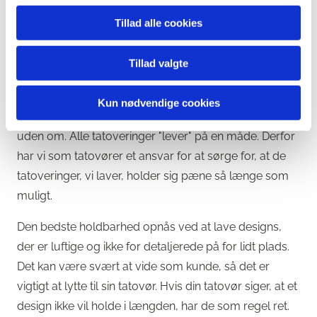
flotte så længe som muligt. Størrelsen har en stor
Tillad alle cookies
betydning her – små tatoveringer vil sjældent være
pæne resten af livet. Hvis man vil have noget, der
Tillad valgte
holder i rigtig lang tid, taler vi om større tatoveringer
som en hel arm eller ryg.
Kun nødvendige cookies
Huden ældes, og det er et faktum, vi ikke kan komme
uden om. Alle tatoveringer "lever" på en måde. Derfor
har vi som tatovører et ansvar for at sørge for, at de
tatoveringer, vi laver, holder sig pæne så længe som
muligt.
Den bedste holdbarhed opnås ved at lave designs,
der er luftige og ikke for detaljerede på for lidt plads.
Det kan være svært at vide som kunde, så det er
vigtigt at lytte til sin tatovør. Hvis din tatovør siger, at et
design ikke vil holde i længden, har de som regel ret.