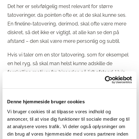
Det her er selvfølgelig mest relevant for større
tatoveringer, da pointen ofte er, at de skal kunne ses.
En fineline-tatovering, derimod, skal ofte være mere
diskret, så det ikke er vigtigt, at alle kan se den på
afstand – den skal være mere personlig og subtil.
Hvis vi taler om en stor tatovering, som for eksempel
en hel ryg, så skal man helst kunne adskille de
forskellige motiver fra hinanden på lidt afstand. Hvis
man skal helt tæt på for at kunne se, hvad det
forestiller, føler jeg, at noget af pointen går tabt.
Hvorfor tatovere en hel ryg, hvis ingen der står to
Denne hjemmeside bruger cookies
meter væk kan se, hvad det forestiller?
Vi bruger cookies til at tilpasse vores indhold og
annoncer, til at vise dig funktioner til sociale medier og til
Manglende læselighed kan skyldes flere ting, som at
at analysere vores trafik. Vi deler også oplysninger om
tatovøren ikke har lavet skyggerne ordentligt eller
din brug af vores hjemmeside med vores partnere inden
brugt nok kontrast. Kontrast er vigtig, fordi det er med