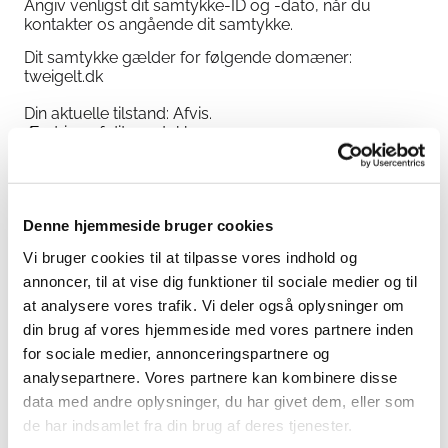
Angiv venligst dit samtykke-ID og -dato, når du
kontakter os angående dit samtykke.
Dit samtykke gælder for følgende domæner:
tweigelt.dk
Din aktuelle tilstand: Afvis.
Ændring af dit samtykke
Cookiedeklarationen er sidst opdateret d. 22/07/2026
af
Cookiebot
:
Denne hjemmeside bruger cookies
Nødvendig (5)
Nødvendige cookies hjælper med at gøre en
Vi bruger cookies til at tilpasse vores indhold og
hjemmeside brugbar ved at aktivere
annoncer, til at vise dig funktioner til sociale medier og til
grundlæggende funktioner såsom side-navigation
at analysere vores trafik. Vi deler også oplysninger om
og adgang til sikre områder af hjemmesiden.
Hjemmesiden kan ikke fungere ordentligt uden
din brug af vores hjemmeside med vores partnere inden
disse cookies.
for sociale medier, annonceringspartnere og
analysepartnere. Vores partnere kan kombinere disse
Maksimal
Navn
Udbyder
Formål
data med andre oplysninger, du har givet dem, eller som
opbevarings
de har indsamlet fra din brug af deres tjenester.
__cf_bm
hcaptcha.
Benyttes til at
1 dag