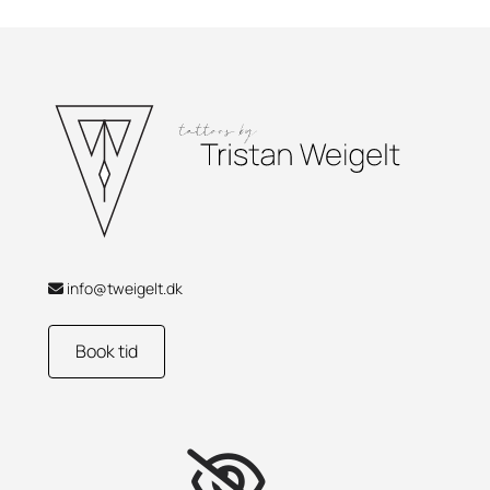
info@tweigelt.dk

Book tid