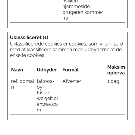
hvilken
hjemmeside
brugeren kommer
fra.
Uklassificeret (1)
Uklassificerede cookies er cookies, som vi er i færd
med at klassificere sammen med udbyderne af de
enkelte cookies.
Maksimal
Navn
Udbyder
Formål
opbevarings
ref_domai
tattoos-
Afventer
1 dag
n
by-
tristan-
weigelt.pl
anway.co
m