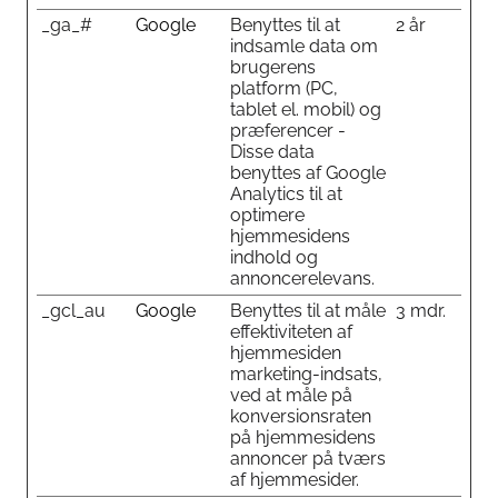
_ga_#
Google
Benyttes til at
2 år
indsamle data om
brugerens
platform (PC,
tablet el. mobil) og
præferencer -
Disse data
benyttes af Google
Analytics til at
optimere
hjemmesidens
indhold og
annoncerelevans.
_gcl_au
Google
Benyttes til at måle
3 mdr.
effektiviteten af
hjemmesiden
marketing-indsats,
ved at måle på
konversionsraten
på hjemmesidens
annoncer på tværs
af hjemmesider.