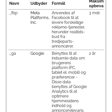
Maksimal
Navn
Udbyder
Formål
opbevarings
_fbp
Meta
Anvendes af
3 mdr.
Platforms,
Facebook til at
Inc.
levere forskellige
reklame-tjenester,
herunder realtids-
bud fra
tredjeparts-
annoncører.
_ga
Google
Benyttes til at
2 år
indsamle data om
brugerens
platform (PC,
tablet el. mobil) og
præferencer -
Disse data
benyttes af Google
Analytics til at
optimere
hjemmesidens
indhold og
annoncerelevans.