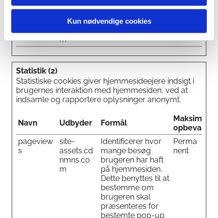
D
by-
brugertilstand på
n
tristan-
tværs af
weigelt.pl
sideforespørgsler.
Kun nødvendige cookies
anway.co
m
Statistik (2)
Statistiske cookies giver hjemmesideejere indsigt i
brugernes interaktion med hjemmesiden, ved at
indsamle og rapportere oplysninger anonymt.
Maksimal
Navn
Udbyder
Formål
opbevarings
pageview
site-
Identificerer hvor
Perma
s
assets.cd
mange besøg
nent
nmns.co
brugeren har haft
m
på hjemmesiden.
Dette benyttes til at
bestemme om
brugeren skal
præsenteres for
bestemte pop-up