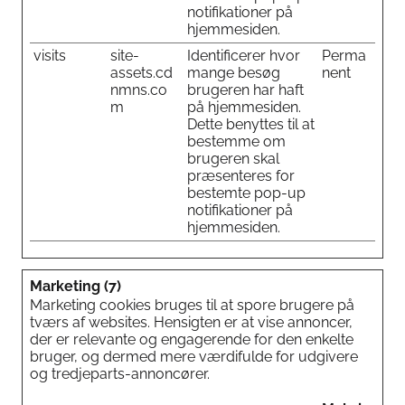
notifikationer på
hjemmesiden.
visits
site-
Identificerer hvor
Perma
assets.cd
mange besøg
nent
nmns.co
brugeren har haft
m
på hjemmesiden.
Dette benyttes til at
bestemme om
brugeren skal
præsenteres for
bestemte pop-up
notifikationer på
hjemmesiden.
Marketing (7)
Marketing cookies bruges til at spore brugere på
tværs af websites. Hensigten er at vise annoncer,
der er relevante og engagerende for den enkelte
bruger, og dermed mere værdifulde for udgivere
og tredjeparts-annoncører.