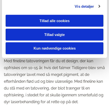
Fineline tatoveringer: det eneste
Vis detaljer
catch
Tillad alle cookies
Det er dog ingen hemmelighed, at fineline tatoveringer
ikke holder lige så godt på sigt som større tatoveringer.
Tillad valgte
De fine linjer har en tendens til at falme hurtigere, fordi
der er mindre pigment i huden. Men det ser jeg ikke
Kun nødvendige cookies
nødvendigvis som et problem – snarere tværtimod.
Med fineline tatoveringen får du et design, der kan
opfriskes om 10-15 år, hvis det falmer. Tidligere blev små
tatoveringer lavet med så meget pigment, at de
efterhånden flød ud og blev ulæselige. Med fineline kan
du stå med en tatovering, der blot trænger til en
opfriskning, i stedet for at skulle igennem smertefuld og
dyr laserbehandling for at rette op på det.