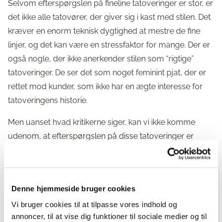
Selvom efterspørgslen på fineline tatoveringer er stor, er
det ikke alle tatovører, der giver sig i kast med stilen. Det
kræver en enorm teknisk dygtighed at mestre de fine
linjer, og det kan være en stressfaktor for mange. Der er
også nogle, der ikke anerkender stilen som “rigtige”
tatoveringer. De ser det som noget feminint pjat, der er
rettet mod kunder, som ikke har en ægte interesse for
tatoveringens historie.
Men uanset hvad kritikerne siger, kan vi ikke komme
udenom, at efterspørgslen på disse tatoveringer er
enorm – og at den nok kun vil stige. Fineline tatoveringer
giver folk mulighed for at få et minde eller en person
foreviget på en diskret og elegant måde, uden at det
Denne hjemmeside bruger cookies
behøver være markant eller tage noget af det feminine
Vi bruger cookies til at tilpasse vores indhold og
udtryk væk.
annoncer, til at vise dig funktioner til sociale medier og til